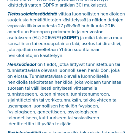
käsittelyä varten GDPR:n artiklan 30i mukaisesti.
Tietosuojalainsäädäntö
viittaa luonnollisten henkilöiden
suojelusta henkilötietojen käsittelyssä ja näiden tietojen
vapaasta liikkuvuudesta 27 päivänä huhtikuuta 2016
annettuun Euroopan parlamentin ja neuvoston
asetukseen (EU) 2016/679 (
GDPR
”) ja mikä tahansa muu
kansallinen tai eurooppalainen laki, asetus tai direktiivi,
jota ajoittain sovelletaan Yhtiön suorittamaan
henkilötietojen käsittelyyn.
Henkilötiedot
on
tiedot, jotka liittyvät tunnistettuun tai
tunnistettavissa olevaan luonnolliseen henkilöön, joka
on elossa. Tunnistettavissa olevalla luonnollisella
henkilöllä tarkoitetaan henkilöä, joka voidaan tunnistaa
suoraan tai välillisesti erityisesti viittaamalla
tunnisteeseen, kuten nimeen, tunnistenumeroon,
sijaintitietoihin tai verkkotunnuksiin, taikka yhteen tai
useampaan luonnollisen henkilön fyysiseen,
fysiologiseen, geneettiseen, psykologiseen,
taloudelliseen, kulttuuriseen tai sosiaaliseen
identiteettiin liittyvään tekijään.
Rekisterinpitäjä
on oikeushenkilö, joka yksin tai yhdessä