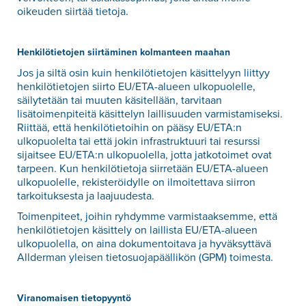
oikeuden siirtää tietoja.
Henkilötietojen siirtäminen kolmanteen maahan
Jos ja siltä osin kuin henkilötietojen käsittelyyn liittyy
henkilötietojen siirto EU/ETA-alueen ulkopuolelle,
säilytetään tai muuten käsitellään, tarvitaan
lisätoimenpiteitä käsittelyn laillisuuden varmistamiseksi.
Riittää, että henkilötietoihin on pääsy EU/ETA:n
ulkopuolelta tai että jokin infrastruktuuri tai resurssi
sijaitsee EU/ETA:n ulkopuolella, jotta jatkotoimet ovat
tarpeen. Kun henkilötietoja siirretään EU/ETA-alueen
ulkopuolelle, rekisteröidylle on ilmoitettava siirron
tarkoituksesta ja laajuudesta.
Toimenpiteet, joihin ryhdymme varmistaaksemme, että
henkilötietojen käsittely on laillista EU/ETA-alueen
ulkopuolella, on aina dokumentoitava ja hyväksyttävä
Allderman yleisen tietosuojapäällikön (GPM) toimesta.
Viranomaisen tietopyyntö