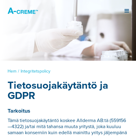
Hem
/
Integritetspolicy
Tietosuojakäytäntö ja
GDPR
Tarkoitus
Tämä tietosuojakäytäntö koskee Allderma AB:tä (559156
—4322) ja/tai mitä tahansa muuta yritystä, joka kuuluu
samaan konserniin kuin edellä mainittu yritys jäljempänä