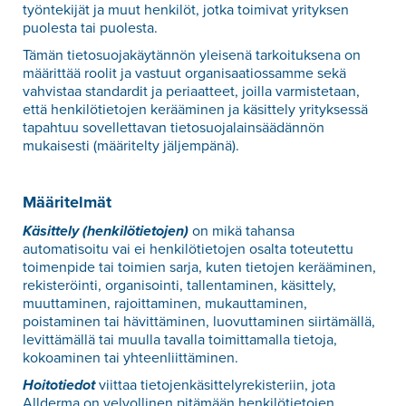
työntekijät ja muut henkilöt, jotka toimivat yrityksen
puolesta tai puolesta.
Tämän tietosuojakäytännön yleisenä tarkoituksena on
määrittää roolit ja vastuut organisaatiossamme sekä
vahvistaa standardit ja periaatteet, joilla varmistetaan,
että henkilötietojen kerääminen ja käsittely yrityksessä
tapahtuu sovellettavan tietosuojalainsäädännön
mukaisesti (määritelty jäljempänä).
Määritelmät
Käsittely (henkilötietojen)
on mikä tahansa
automatisoitu vai ei henkilötietojen osalta toteutettu
toimenpide tai toimien sarja, kuten tietojen kerääminen,
rekisteröinti, organisointi, tallentaminen, käsittely,
muuttaminen, rajoittaminen, mukauttaminen,
poistaminen tai hävittäminen, luovuttaminen siirtämällä,
levittämällä tai muulla tavalla toimittamalla tietoja,
kokoaminen tai yhteenliittäminen.
Hoitotiedot
viittaa tietojenkäsittelyrekisteriin, jota
Allderma on velvollinen pitämään henkilötietojen