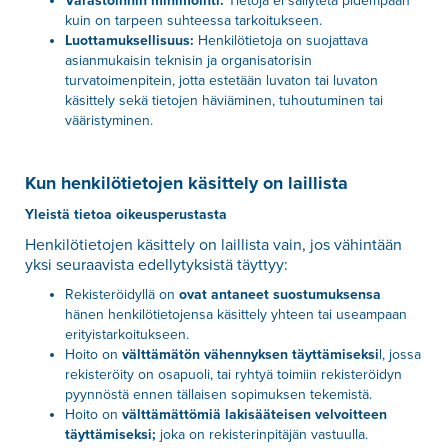
Varastoinnin minimointi:
Tietoja ei säilytetä pidempään
kuin on tarpeen suhteessa tarkoitukseen.
Luottamuksellisuus:
Henkilötietoja on suojattava
asianmukaisin teknisin ja organisatorisin
turvatoimenpitein, jotta estetään luvaton tai luvaton
käsittely sekä tietojen häviäminen, tuhoutuminen tai
vääristyminen.
Kun henkilötietojen käsittely on laillista
Yleistä tietoa oikeusperustasta
Henkilötietojen käsittely on laillista vain, jos vähintään
yksi seuraavista edellytyksistä täyttyy:
Rekisteröidyllä on
ovat antaneet suostumuksensa
hänen henkilötietojensa käsittely yhteen tai useampaan
erityistarkoitukseen.
Hoito on
välttämätön vähennyksen täyttämiseksi
l, jossa
rekisteröity on osapuoli, tai ryhtyä toimiin rekisteröidyn
pyynnöstä ennen tällaisen sopimuksen tekemistä.
Hoito on
välttämättömiä lakisääteisen velvoitteen
täyttämiseksi;
joka on rekisterinpitäjän vastuulla.