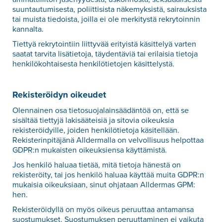
suuntautumisesta, poliittisista näkemyksistä, sairauksista
tai muista tiedoista, joilla ei ole merkitystä rekrytoinnin
kannalta.
Tiettyä rekrytointiin liittyvää erityistä käsittelyä varten
saatat tarvita lisätietoja, täydentäviä tai erilaisia tietoja
henkilökohtaisesta henkilötietojen käsittelystä.
Rekisteröidyn oikeudet
Olennainen osa tietosuojalainsäädäntöä on, että se
sisältää tiettyjä lakisääteisiä ja sitovia oikeuksia
rekisteröidyille, joiden henkilötietoja käsitellään.
Rekisterinpitäjänä Alldermalla on velvollisuus helpottaa
GDPR:n mukaisten oikeuksiensa käyttämistä.
Jos henkilö haluaa tietää, mitä tietoja hänestä on
rekisteröity, tai jos henkilö haluaa käyttää muita GDPR:n
mukaisia oikeuksiaan, sinut ohjataan Alldermas GPM:
hen.
Rekisteröidyllä on myös oikeus peruuttaa antamansa
suostumukset. Suostumuksen peruuttaminen ei vaikuta