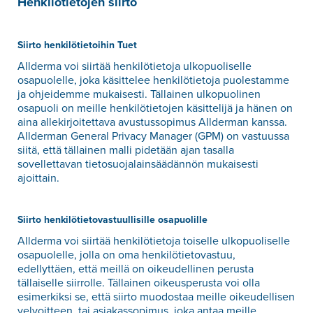
Henkilötietojen siirto
Siirto henkilötietoihin Tuet
Allderma voi siirtää henkilötietoja ulkopuoliselle
osapuolelle, joka käsittelee henkilötietoja puolestamme
ja ohjeidemme mukaisesti. Tällainen ulkopuolinen
osapuoli on meille henkilötietojen käsittelijä ja hänen on
aina allekirjoitettava avustussopimus Allderman kanssa.
Allderman General Privacy Manager (GPM) on vastuussa
siitä, että tällainen malli pidetään ajan tasalla
sovellettavan tietosuojalainsäädännön mukaisesti
ajoittain.
Siirto henkilötietovastuullisille osapuolille
Allderma voi siirtää henkilötietoja toiselle ulkopuoliselle
osapuolelle, jolla on oma henkilötietovastuu,
edellyttäen, että meillä on oikeudellinen perusta
tällaiselle siirrolle. Tällainen oikeusperusta voi olla
esimerkiksi se, että siirto muodostaa meille oikeudellisen
velvoitteen, tai asiakassopimus, joka antaa meille