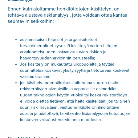
Ennen kuin aloitamme henkilötietojen käsittelyn, on
tehtävä alustava riskianalyysi, jotta voidaan ottaa kantaa
seuraaviin seikkoihin:
asianmukaiset tekniset ja organisatoriset
turvatoimenpiteet kyseistä käsittelyä varten tietojen
arkaluonteisuuden, asiaankuuluvien riskien ja
haavoittuvuuden arvioinnin perusteella;
Jos käsittely on mukautettu ulkopuolelta ja täyttää
suunnittelua koskevat yksityisyyttä ja tietoturvaa koskevat
vaatimuksemme.
jos käsittely todennäköisesti aiheuttaa suuren riskin
rekisteröityjen oikeuksille ja vapauksille esimerkiksi
uuden teknologian käytön vuoksi tai koska rekisteröidyn
ei voida olettaa tietävän, että heitä käsitellään; jos tällainen
suuri riski havaitaan, vastuuhenkilölle on ilmoitettava
asiasta ja päätettävä, tarvitaanko lisäanalyyseja tietosuojaa
koskevan vaikutustenarvioinnin muodossa.