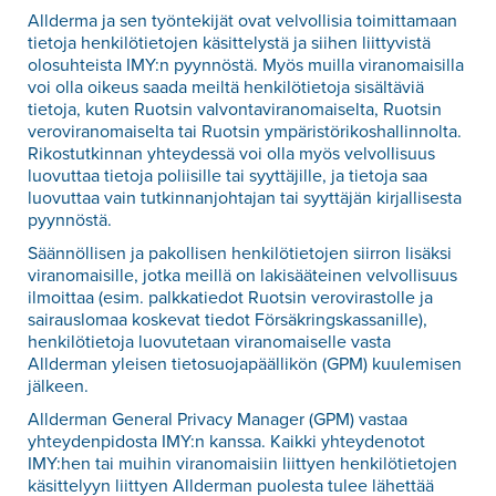
Allderma ja sen työntekijät ovat velvollisia toimittamaan
tietoja henkilötietojen käsittelystä ja siihen liittyvistä
olosuhteista IMY:n pyynnöstä. Myös muilla viranomaisilla
voi olla oikeus saada meiltä henkilötietoja sisältäviä
tietoja, kuten Ruotsin valvontaviranomaiselta, Ruotsin
veroviranomaiselta tai Ruotsin ympäristörikoshallinnolta.
Rikostutkinnan yhteydessä voi olla myös velvollisuus
luovuttaa tietoja poliisille tai syyttäjille, ja tietoja saa
luovuttaa vain tutkinnanjohtajan tai syyttäjän kirjallisesta
pyynnöstä.
Säännöllisen ja pakollisen henkilötietojen siirron lisäksi
viranomaisille, jotka meillä on lakisääteinen velvollisuus
ilmoittaa (esim. palkkatiedot Ruotsin verovirastolle ja
sairauslomaa koskevat tiedot Försäkringskassanille),
henkilötietoja luovutetaan viranomaiselle vasta
Allderman yleisen tietosuojapäällikön (GPM) kuulemisen
jälkeen.
Allderman General Privacy Manager (GPM) vastaa
yhteydenpidosta IMY:n kanssa. Kaikki yhteydenotot
IMY:hen tai muihin viranomaisiin liittyen henkilötietojen
käsittelyyn liittyen Allderman puolesta tulee lähettää