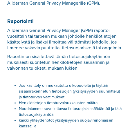
Allderman General Privacy Managerille (GPM).
Raportointi
Allderman General Privacy Manager (GPM) raportoi
vuosittain tai tarpeen mukaan johdolle henkilötietojen
käsittelystä ja lisäksi ilmoittaa välittömästi johdolle, jos
ilmenee vakavia puutteita, tietosuojariskejä tai ongelmia.
Raportin on sisällettävä tämän tietosuojakäytännön
mukaisesti suoritetun henkilötietojen seurannan ja
valvonnan tulokset, mukaan lukien:
Jos käsittely on mukautettu ulkopuolelta ja täyttää
sisäänrakennetun tietosuojan (yksityisyyden suunnittelu)
ja tietoturvan vaatimukset.
Henkilötietojen tietoturvaloukkausten määrä
Noudatamme sovellettavaa tietosuojalainsäädäntöä ja tätä
tietosuojakäytäntöä.
kaikki yhteydenotot yksityisyyden suojaviranomaisen
kanssa; ja