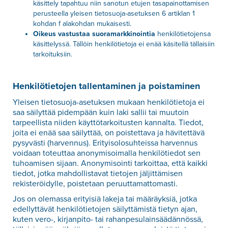
käsittely tapahtuu niin sanotun etujen tasapainottamisen
perusteella yleisen tietosuoja-asetuksen 6 artiklan 1
kohdan f alakohdan mukaisesti.
Oikeus vastustaa suoramarkkinointia
henkilötietojensa
käsittelyssä. Tällöin henkilötietoja ei enää käsitellä tällaisiin
tarkoituksiin.
Henkilötietojen tallentaminen ja poistaminen
Yleisen tietosuoja-asetuksen mukaan henkilötietoja ei
saa säilyttää pidempään kuin laki sallii tai muutoin
tarpeellista niiden käyttötarkoitusten kannalta. Tiedot,
joita ei enää saa säilyttää, on poistettava ja hävitettävä
pysyvästi (harvennus). Erityisolosuhteissa harvennus
voidaan toteuttaa anonymisoimalla henkilötiedot sen
tuhoamisen sijaan. Anonymisointi tarkoittaa, että kaikki
tiedot, jotka mahdollistavat tietojen jäljittämisen
rekisteröidylle, poistetaan peruuttamattomasti.
Jos on olemassa erityisiä lakeja tai määräyksiä, jotka
edellyttävät henkilötietojen säilyttämistä tietyn ajan,
kuten vero-, kirjanpito- tai rahanpesulainsäädännössä,