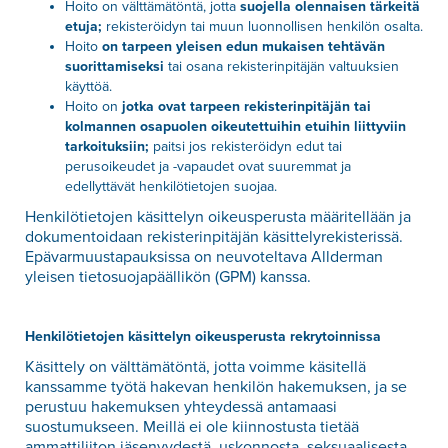
Hoito on välttämätöntä, jotta
suojella olennaisen tärkeitä
etuja;
rekisteröidyn tai muun luonnollisen henkilön osalta.
Hoito
on tarpeen yleisen edun mukaisen tehtävän
suorittamiseksi
tai osana rekisterinpitäjän valtuuksien
käyttöä.
Hoito on
jotka ovat tarpeen rekisterinpitäjän tai
kolmannen osapuolen oikeutettuihin etuihin liittyviin
tarkoituksiin;
paitsi jos rekisteröidyn edut tai
perusoikeudet ja -vapaudet ovat suuremmat ja
edellyttävät henkilötietojen suojaa.
Henkilötietojen käsittelyn oikeusperusta määritellään ja
dokumentoidaan rekisterinpitäjän käsittelyrekisterissä.
Epävarmuustapauksissa on neuvoteltava Allderman
yleisen tietosuojapäällikön (GPM) kanssa.
Henkilötietojen käsittelyn oikeusperusta rekrytoinnissa
Käsittely on välttämätöntä, jotta voimme käsitellä
kanssamme työtä hakevan henkilön hakemuksen, ja se
perustuu hakemuksen yhteydessä antamaasi
suostumukseen. Meillä ei ole kiinnostusta tietää
ammattiliiton jäsenyydestä, uskonnosta, seksuaalisesta