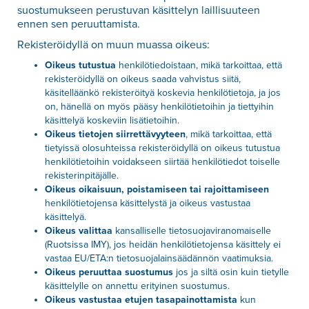
suostumukseen perustuvan käsittelyn laillisuuteen
ennen sen peruuttamista.
Rekisteröidyllä on muun muassa oikeus:
Oikeus tutustua
henkilötiedoistaan, mikä tarkoittaa, että
rekisteröidyllä on oikeus saada vahvistus siitä,
käsitelläänkö rekisteröityä koskevia henkilötietoja, ja jos
on, hänellä on myös pääsy henkilötietoihin ja tiettyihin
käsittelyä koskeviin lisätietoihin.
Oikeus tietojen siirrettävyyteen
, mikä tarkoittaa, että
tietyissä olosuhteissa rekisteröidyllä on oikeus tutustua
henkilötietoihin voidakseen siirtää henkilötiedot toiselle
rekisterinpitäjälle.
Oikeus oikaisuun, poistamiseen tai rajoittamiseen
henkilötietojensa käsittelystä ja oikeus vastustaa
käsittelyä.
Oikeus valittaa
kansalliselle tietosuojaviranomaiselle
(Ruotsissa IMY), jos heidän henkilötietojensa käsittely ei
vastaa EU/ETA:n tietosuojalainsäädännön vaatimuksia.
Oikeus peruuttaa suostumus
jos ja siltä osin kuin tietylle
käsittelylle on annettu erityinen suostumus.
Oikeus vastustaa etujen tasapainottamista
kun