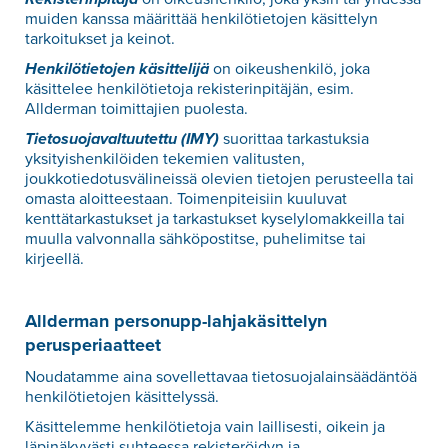
muiden kanssa määrittää henkilötietojen käsittelyn
tarkoitukset ja keinot.
Henkilötietojen käsittelijä
on oikeushenkilö, joka
käsittelee henkilötietoja rekisterinpitäjän, esim.
Allderman toimittajien puolesta.
Tietosuojavaltuutettu (IMY)
suorittaa tarkastuksia
yksityishenkilöiden tekemien valitusten,
joukkotiedotusvälineissä olevien tietojen perusteella tai
omasta aloitteestaan. Toimenpiteisiin kuuluvat
kenttätarkastukset ja tarkastukset kyselylomakkeilla tai
muulla valvonnalla sähköpostitse, puhelimitse tai
kirjeellä.
Allderman personupp-lahjakäsittelyn
perusperiaatteet
Noudatamme aina sovellettavaa tietosuojalainsäädäntöä
henkilötietojen käsittelyssä.
Käsittelemme henkilötietoja vain laillisesti, oikein ja
läpinäkyvästi suhteessa rekisteröidyn ja