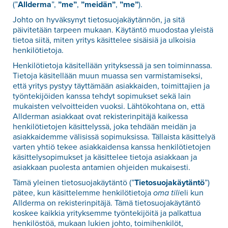
(”
Allderma
”,
”me”
,
”meidän”
,
”me”
).
Johto on hyväksynyt tietosuojakäytännön, ja sitä
päivitetään tarpeen mukaan. Käytäntö muodostaa yleistä
tietoa siitä, miten yritys käsittelee sisäisiä ja ulkoisia
henkilötietoja.
Henkilötietoja käsitellään yrityksessä ja sen toiminnassa.
Tietoja käsitellään muun muassa sen varmistamiseksi,
että yritys pystyy täyttämään asiakkaiden, toimittajien ja
työntekijöiden kanssa tehdyt sopimukset sekä lain
mukaisten velvoitteiden vuoksi. Lähtökohtana on, että
Allderman asiakkaat ovat rekisterinpitäjä kaikessa
henkilötietojen käsittelyssä, joka tehdään meidän ja
asiakkaidemme välisissä sopimuksissa. Tällaista käsittelyä
varten yhtiö tekee asiakkaidensa kanssa henkilötietojen
käsittelysopimukset ja käsittelee tietoja asiakkaan ja
asiakkaan puolesta antamien ohjeiden mukaisesti.
Tämä yleinen tietosuojakäytäntö (”
Tietosuojakäytäntö
”)
pätee, kun käsittelemme henkilötietoja
oma tili
eli kun
Allderma on rekisterinpitäjä. Tämä tietosuojakäytäntö
koskee kaikkia yrityksemme työntekijöitä ja palkattua
henkilöstöä, mukaan lukien johto, toimihenkilöt,