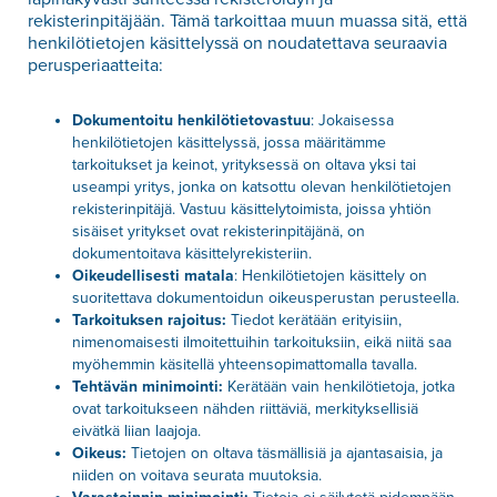
rekisterinpitäjään. Tämä tarkoittaa muun muassa sitä, että
henkilötietojen käsittelyssä on noudatettava seuraavia
perusperiaatteita:
Dokumentoitu
henkilötietovastuu
: Jokaisessa
henkilötietojen käsittelyssä, jossa määritämme
tarkoitukset ja keinot, yrityksessä on oltava yksi tai
useampi yritys, jonka on katsottu olevan henkilötietojen
rekisterinpitäjä. Vastuu käsittelytoimista, joissa yhtiön
sisäiset yritykset ovat rekisterinpitäjänä, on
dokumentoitava käsittelyrekisteriin.
Oikeudellisesti
matala
: Henkilötietojen käsittely on
suoritettava dokumentoidun oikeusperustan perusteella.
Tarkoituksen rajoitus:
Tiedot kerätään erityisiin,
nimenomaisesti ilmoitettuihin tarkoituksiin, eikä niitä saa
myöhemmin käsitellä yhteensopimattomalla tavalla.
Tehtävän minimointi:
Kerätään vain henkilötietoja, jotka
ovat tarkoitukseen nähden riittäviä, merkityksellisiä
eivätkä liian laajoja.
Oikeus:
Tietojen on oltava täsmällisiä ja ajantasaisia, ja
niiden on voitava seurata muutoksia.