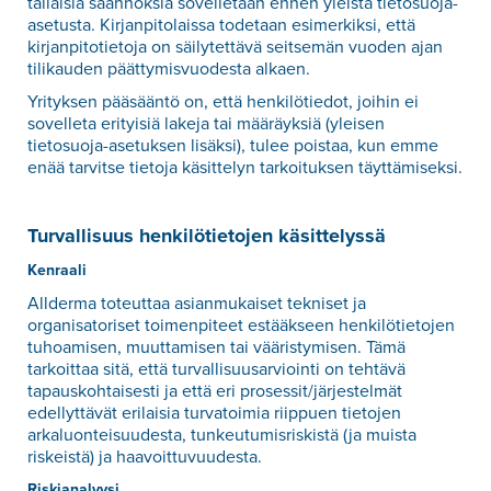
tällaisia säännöksiä sovelletaan ennen yleistä tietosuoja-
asetusta. Kirjanpitolaissa todetaan esimerkiksi, että
kirjanpitotietoja on säilytettävä seitsemän vuoden ajan
tilikauden päättymisvuodesta alkaen.
Yrityksen pääsääntö on, että henkilötiedot, joihin ei
sovelleta erityisiä lakeja tai määräyksiä (yleisen
tietosuoja-asetuksen lisäksi), tulee poistaa, kun emme
enää tarvitse tietoja käsittelyn tarkoituksen täyttämiseksi.
Turvallisuus henkilötietojen käsittelyssä
Kenraali
Allderma toteuttaa asianmukaiset tekniset ja
organisatoriset toimenpiteet estääkseen henkilötietojen
tuhoamisen, muuttamisen tai vääristymisen. Tämä
tarkoittaa sitä, että turvallisuusarviointi on tehtävä
tapauskohtaisesti ja että eri prosessit/järjestelmät
edellyttävät erilaisia turvatoimia riippuen tietojen
arkaluonteisuudesta, tunkeutumisriskistä (ja muista
riskeistä) ja haavoittuvuudesta.
Riskianalyysi